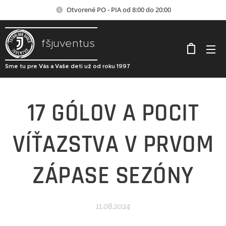
Otvorené PO - PIA od 8:00 do 20:00
fšjuventus
Sme tu pre Vás a Vaše deti už od roku 1997
17 GÓLOV A POCIT
VÍŤAZSTVA V PRVOM
ZÁPASE SEZÓNY
11.08.2024