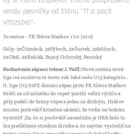
by si mohli zaspievať trochu poupravenú
verziu pesničky od Elánu "17 a pocit
víťazstva".
Juventus - FK Slávia Staškov 17:0 (10:0)
Góly: 3xČižmárik, 3xVýboch, 2xŠustek, 2xMičuch,
2xOkál, 2xKaščák, Bujný, Orlovský, Benický
Hodnotenie zápasu tréner J. Velfl:
Nová sezóna nová
liga iné mužstva to tento rok čaká našu U13 kategóriu .
II. liga U13 SsFZ domáci zápas proti FK Slávia Staškov.
Hráči sa od začiatku do super pustili veľmi rýchlo a
góly padali do brány súpera jeden za druhým. Hráčov
musím pochváliť konečne ukázali, že vedia na bránku
vystreliť .Za, čo si pochváliť nezaslúžia je HRA bolo to
iba pretláčanie stredom ihriska a, čo najviac vystreliť na
bránu super. Dnes sme vôbec nemuseli behať keďže