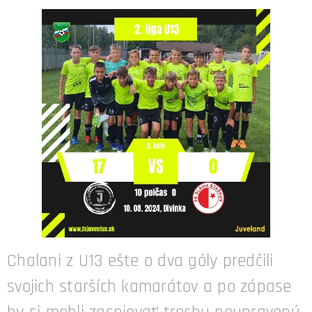
Chalani z U13 ešte o dva góly predčili
svojich starších kamarátov a po zápase