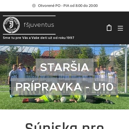
Otvorené PO - PIA od 8:00 do 20:00
fšjuventus
Sme tu pre Vás a Vaše deti už od roku 1997
STARŠIA
PRÍPRAVKA - U10
Súpiska pre