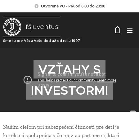
Otvorené PO - PIA od 8:00 do 20:00
fšjuventus
Sme tu pre Vás a Vaše deti už od roku 1997
VZŤAHY S
INVESTORMI
Naším cieľom pri zabezpečení činností pre deti je
korektná spolupráca s čo najviac partnermi, ktorí