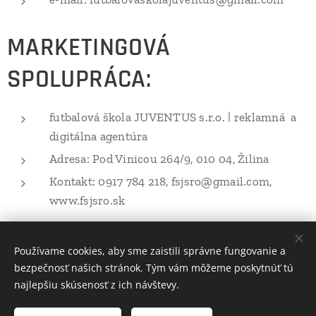
MARKETINGOVÁ
SPOLUPRÁCA:
futbalová škola JUVENTUS s.r.o. | reklamná a
digitálna agentúra
Adresa: Pod Vinicou 264/9, 010 04, Žilina
Kontakt: 0917 784 218, fsjsro@gmail.com,
www.fsjsro.sk
Používame cookies, aby sme zaistili správne fungovanie a
Volajte.
:
bezpečnosť našich stránok. Tým vám môžeme poskytnúť tú
+421 917 784 130
najlepšiu skúsenosť z ich návštevy.
Web vytvorila Futbalová škola JUVENTUS -2021- Tvoríme weby pre
Vás úspech - www.fsjsro.sk