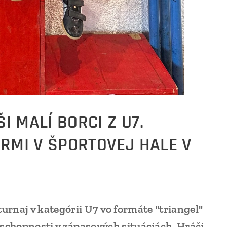
 MALÍ BORCI Z U7.
ERMI V ŠPORTOVEJ HALE V
urnaj v kategórii U7 vo formáte "triangel"
é schopnosti v zápasových situáciách. Hráči