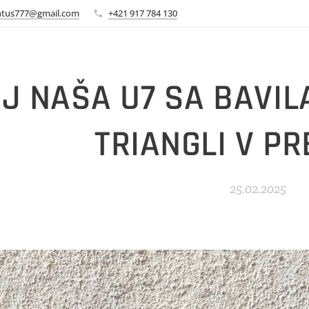
ntus777@gmail.com
+421 917 784 130
J NAŠA U7 SA BAVI
TRIANGLI V PR
25.02.2025