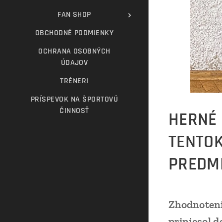
FAN SHOP
OBCHODNÉ PODMIENKY
OCHRANA OSOBNÝCH
ÚDAJOV
TRÉNERI
PRÍSPEVOK NA ŠPORTOVÚ
ČINNOSŤ
HERNÉ 
TENTOK
PREDMI
Zhodnoteni
priniesol d