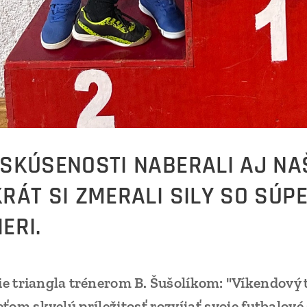
SKÚSENOSTI NABERALI AJ NAŠI
RÁT SI ZMERALI SILY SO SÚP
ERI.
e triangla trénerom B. Šušolíkom: "
Víkendový t
eťom skvelú príležitosť rozvíjať svoje futbalov