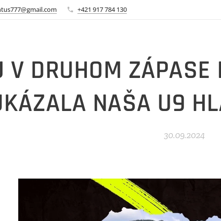
ntus777@gmail.com
+421 917 784 130
J V DRUHOM ZÁPASE 
UKÁZALA NAŠA U9 HL
30.09.2024