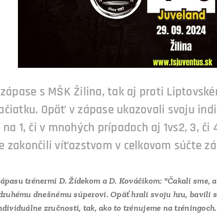
 zápase s MŠK Žilina, tak aj proti Liptovsk
čiatku. Opäť v zápase ukazovali svoju ind
 na 1, či v mnohých prípadoch aj 1vs2, 3, či
e zakončili víťazstvom v celkovom súčte zá
ápasu trénermi D. Žídekom a D. Kováčikom: "Čakali sme, 
 druhému dnešnému súperovi. Opäť hrali svoju hru, bavili 
dividuálne zručnosti, tak, ako to trénujeme na tréningoch. 