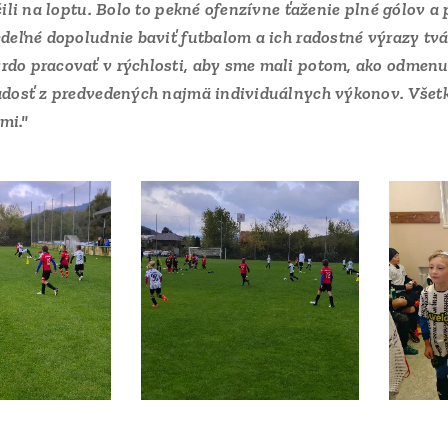
očili na loptu. Bolo to pekné ofenzívne ťaženie plné gólov a
edeľné dopoludnie baviť futbalom a ich radostné výrazy tvár
rdo pracovať v rýchlosti, aby sme mali potom, ako odmenu v
radosť z predvedených najmä individuálnych výkonov. Všet
mi."