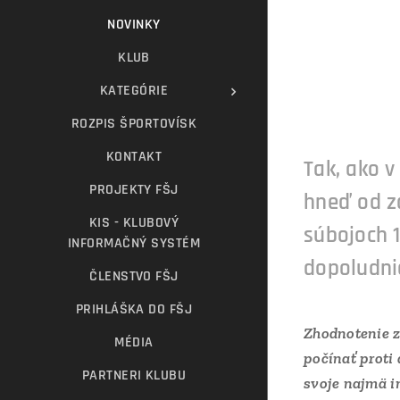
NOVINKY
KLUB
KATEGÓRIE
ROZPIS ŠPORTOVÍSK
KONTAKT
Tak, ako v
PROJEKTY FŠJ
hneď od za
KIS - KLUBOVÝ
súbojoch 1
INFORMAČNÝ SYSTÉM
dopoludni
ČLENSTVO FŠJ
PRIHLÁŠKA DO FŠJ
Zhodnotenie z
MÉDIA
počínať proti
PARTNERI KLUBU
svoje najmä in