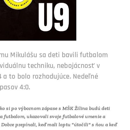
ému Mikulášu sa deti bavili futbalom
ividuálnu techniku, nebojácnosť v
 4 a to bolo rozhodujúce. Nedeľné
pasov 4:0.
ako si po výbornom zápase s MŠK Žilina budú deti
sa futbalom, ukazovali svoje futbalové umenie a
Dobre prepínali, keď mali loptu "útočili" s ňou a keď