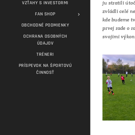
ju stratili út
VZŤAHY S INVESTORMI
zvládli celé n
FAN SHOP
kde budeme tv
OBCHODNÉ PODMIENKY
prvej rade o 
OCHRANA OSOBNÝCH
svojimi výkon
ÚDAJOV
TRÉNERI
PRÍSPEVOK NA ŠPORTOVÚ
ČINNOSŤ