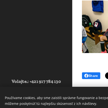
Share
Volajte.
:
+421 917 784 130
Web vytvorila Futbalová škola
JUVENTUS -2021- Tvoríme weby pre
Používame cookies, aby sme zaistili správne fungovanie a bezp
Vás úspech - www.fsjsro.sk
môžeme poskytnúť tú najlepšiu skúsenosť z ich návštevy.
Cookies