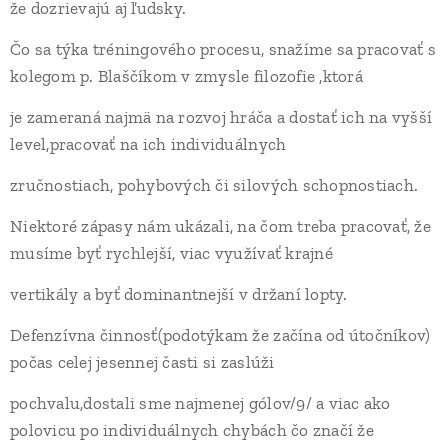
že dozrievajú aj ľudsky.
Čo sa týka tréningového procesu, snažíme sa pracovať s
kolegom p. Blaščíkom v zmysle filozofie ,ktorá
je zameraná najmä na rozvoj hráča a dostať ich na vyšší
level,pracovať na ich individuálnych
zručnostiach, pohybových či silových schopnostiach.
Niektoré zápasy nám ukázali, na čom treba pracovať, že
musíme byť rychlejší, viac využívať krajné
vertikály a byť dominantnejší v držaní lopty.
Defenzívna činnosť(podotýkam že začína od útočníkov)
počas celej jesennej časti si zaslúži
pochvalu,dostali sme najmenej gólov/9/ a viac ako
polovicu po individuálnych chybách čo značí že