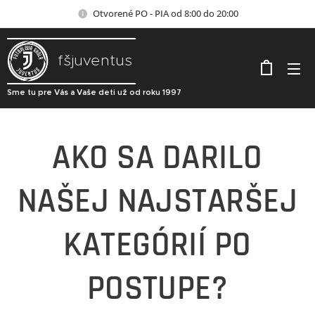
Otvorené PO - PIA od 8:00 do 20:00
fšjuventus
Sme tu pre Vás a Vaše deti už od roku 1997
AKO SA DARILO
NAŠEJ NAJSTARŠEJ
KATEGÓRIÍ PO
POSTUPE?