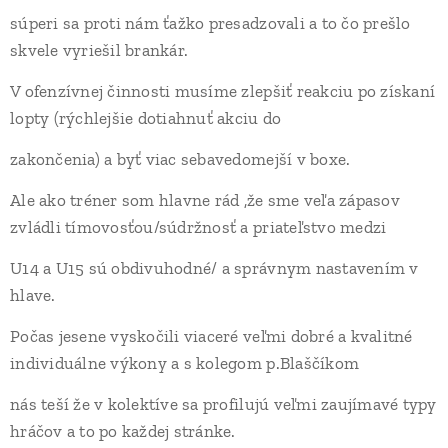
súperi sa proti nám ťažko presadzovali a to čo prešlo
skvele vyriešil brankár.
V ofenzívnej činnosti musíme zlepšiť reakciu po získaní
lopty (rýchlejšie dotiahnuť akciu do
zakončenia) a byť viac sebavedomejší v boxe.
Ale ako tréner som hlavne rád ,že sme veľa zápasov
zvládli tímovosťou/súdržnosť a priateľstvo medzi
U14 a U15 sú obdivuhodné/ a správnym nastavením v
hlave.
Počas jesene vyskočili viaceré veľmi dobré a kvalitné
individuálne výkony a s kolegom p.Blaščíkom
nás teší že v kolektíve sa profilujú veľmi zaujímavé typy
hráčov a to po každej stránke.