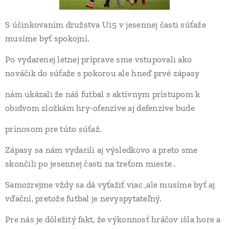
S účinkovaním družstva U15 v jesennej časti súťaže
musíme byť spokojní.
Po vydarenej letnej príprave sme vstupovali ako
nováčik do súťaže s pokorou ale hneď prvé zápasy
nám ukázali že náš futbal s aktívnym prístupom k
obidvom zložkám hry-ofenzíve aj defenzíve bude
prínosom pre túto súťaž.
Zápasy sa nám vydarili aj výsledkovo a preto sme
skončili po jesennej časti na treťom mieste .
Samozrejme vždy sa dá vyťažiť viac ,ale musíme byť aj
vďační, pretože futbal je nevyspytateľný.
Pre nás je dôležitý fakt, že výkonnosť hráčov išla hore a