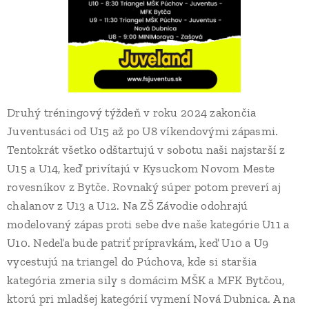
Druhý tréningový týždeň v roku 2024 zakončia
Juventusáci od U15 až po U8 víkendovými zápasmi.
Tentokrát všetko odštartujú v sobotu naši najstarší z
U15 a U14, keď privítajú v Kysuckom Novom Meste
rovesníkov z Bytče. Rovnaký súper potom preverí aj
chalanov z U13 a U12. Na ZŠ Závodie odohrajú
modelovaný zápas proti sebe dve naše kategórie U11 a
U10. Nedeľa bude patriť prípravkám, keď U10 a U9
vycestujú na triangel do Púchova, kde si staršia
kategória zmeria sily s domácim MŠK a MFK Bytčou,
ktorú pri mladšej kategórií vymení Nová Dubnica. A na