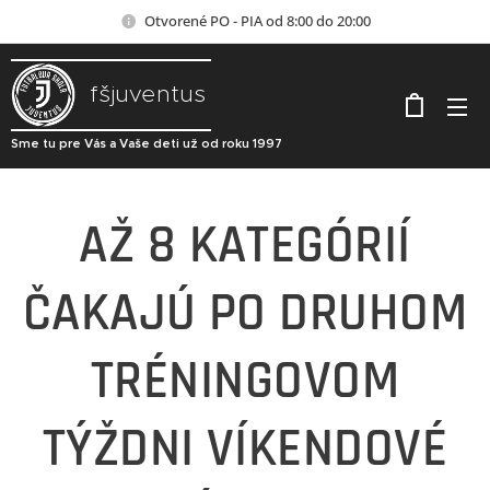
Otvorené PO - PIA od 8:00 do 20:00
fšjuventus
Sme tu pre Vás a Vaše deti už od roku 1997
AŽ 8 KATEGÓRIÍ
ČAKAJÚ PO DRUHOM
TRÉNINGOVOM
TÝŽDNI VÍKENDOVÉ