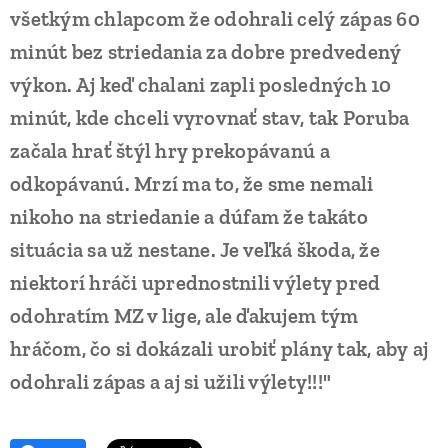
všetkým chlapcom že odohrali celý zápas 60
minút bez striedania za dobre predvedený
výkon. Aj keď chalani zapli posledných 10
minút, kde chceli vyrovnať stav, tak Poruba
začala hrať štýl hry prekopávanú a
odkopávanú. Mrzí ma to, že sme nemali
nikoho na striedanie a dúfam že takáto
situácia sa už nestane. Je veľká škoda, že
niektorí hráči uprednostnili výlety pred
odohratím MZ v lige, ale ďakujem tým
hráčom, čo si dokázali urobiť plány tak, aby aj
odohrali zápas a aj si užili výlety!!!"