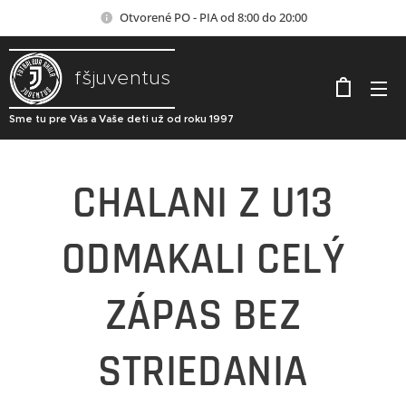
Otvorené PO - PIA od 8:00 do 20:00
fšjuventus
Sme tu pre Vás a Vaše deti už od roku 1997
CHALANI Z U13
ODMAKALI CELÝ
ZÁPAS BEZ
STRIEDANIA