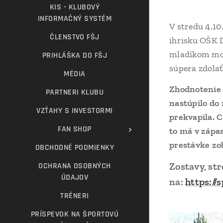
KIS - KLUBOVÝ
INFORMAČNÝ SYSTÉM
V stredu 4.10
ČLENSTVO FŠJ
ihrisku OŠK D
mladíkom moc 
PRIHLÁŠKA DO FŠJ
súpera zdolať
MÉDIA
Zhodnotenie 
PARTNERI KLUBU
nastúpilo do 
VZŤAHY S INVESTORMI
prekvapila. C
FAN SHOP
to má v zápas
prestávke zob
OBCHODNÉ PODMIENKY
Zostavy, str
OCHRANA OSOBNÝCH
ÚDAJOV
na:
https://
TRÉNERI
PRÍSPEVOK NA ŠPORTOVÚ