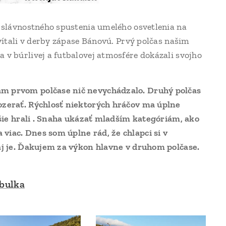
i slávnostného spustenia umelého osvetlenia na
ivítali v derby zápase Bánovú. Prvý polčas našim
 v búrlivej a futbalovej atmosfére dokázali svojho
ám prvom polčase nič nevychádzalo. Druhý polčas
pozerať. Rýchlosť niektorých hráčov ma úplne
ajšie hrali . Snaha ukázať mladším kategóriám, ako
viac. Dnes som úplne rád, že chlapci si v
zaj je. Ďakujem za výkon hlavne v druhom polčase.
abulka