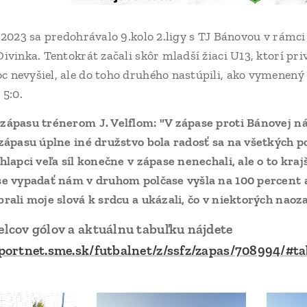
.2023 sa predohrávalo 9.kolo 2.ligy s TJ Bánovou v rámc
ivinka. Tentokrát začali skôr mladší žiaci U13, ktorí pr
nevyšiel, ale do toho druhého nastúpili, ako vymenený a
 5:0.
zápasu trénerom J. Velflom: "V zápase proti Bánovej n
zápasu úplne iné družstvo bola radosť sa na všetkých 
hlapci veľa síl konečne v zápase nenechali, ale o to kr
e vypadať nám v druhom polčase vyšla na 100 percent a 
rali moje slová k srdcu a ukázali, čo v niektorých nao
elcov gólov a aktuálnu tabuľku nájdete
sportnet.sme.sk/futbalnet/z/ssfz/zapas/708994/#t