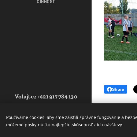
ČINNOSŤ
Share
Volajte.
:
+421 917 784 130
Web vytvorila Futbalová škola
JUVENTUS -2021- Tvoríme weby pre
Používame cookies, aby sme zaistili správne fungovanie a bezp
Vás úspech - www.fsjsro.sk
môžeme poskytnúť tú najlepšiu skúsenosť z ich návštevy.
Cookies