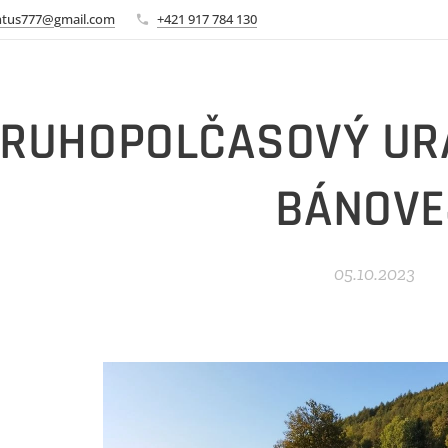
ntus777@gmail.com
+421 917 784 130
RUHOPOLČASOVÝ URA
BÁNOVE
05.10.2023