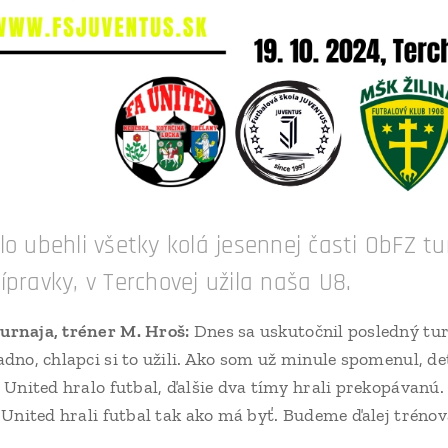
lo ubehli všetky kolá jesennej časti ObFZ tur
ípravky, v Terchovej užila naša U8.
urnaja, tréner M. Hroš:
Dnes sa uskutočnil posledný turn
adno, chlapci si to užili. Ako som už minule spomenul, d
e United hralo futbal, ďalšie dva tímy hrali prekopávanú. 
i United hrali futbal tak ako má byť. Budeme ďalej tréno