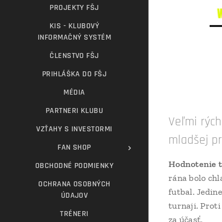
PROJEKTY FŠJ
KIS - KLUBOVÝ
INFORMAČNÝ SYSTÉM
ČLENSTVO FŠJ
PRIHLÁŠKA DO FŠJ
MÉDIA
PARTNERI KLUBU
Veľmi rých
VZŤAHY S INVESTORMI
mladšej pr
FAN SHOP
Hodnotenie t
OBCHODNÉ PODMIENKY
rána bolo chl
OCHRANA OSOBNÝCH
futbal. Jedin
ÚDAJOV
turnaji. Prot
TRÉNERI
za účasť.