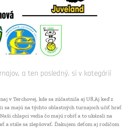
najov, a ten posledný, si v kategórií
aj v Terchovej, kde sa zúčastnila aj U8.Aj keď z
eti sa majú na týchto oblastných turnajoch učiť hrať
Naši chlapci vedia čo majú robiť a to ukázali na
vať a stále sa zlepšovať. Ďakujem deťom aj rodičom