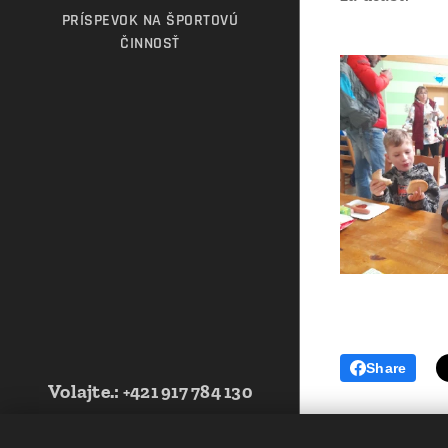
PRÍSPEVOK NA ŠPORTOVÚ
ČINNOSŤ
Share
Volajte.
:
+421 917 784 130
Web vytvorila Futbalová škola