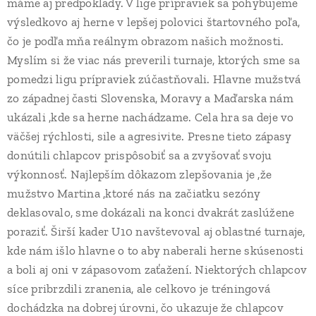
máme aj predpoklady. V lige prípraviek sa pohybujeme
výsledkovo aj herne v lepšej polovici štartovného poľa,
čo je podľa mňa reálnym obrazom našich možnosti.
Myslím si že viac nás preverili turnaje, ktorých sme sa
pomedzi ligu prípraviek zúčastňovali. Hlavne mužstvá
zo západnej časti Slovenska, Moravy a Maďarska nám
ukázali ,kde sa herne nachádzame. Cela hra sa deje vo
väčšej rýchlosti, sile a agresivite. Presne tieto zápasy
donútili chlapcov prispôsobiť sa a zvyšovať svoju
výkonnosť. Najlepším dôkazom zlepšovania je ,že
mužstvo Martina ,ktoré nás na začiatku sezóny
deklasovalo, sme dokázali na konci dvakrát zaslúžene
poraziť. Širší kader U10 navštevoval aj oblastné turnaje,
kde nám išlo hlavne o to aby naberali herne skúsenosti
a boli aj oni v zápasovom zaťažení. Niektorých chlapcov
síce pribrzdili zranenia, ale celkovo je tréningová
dochádzka na dobrej úrovni, čo ukazuje že chlapcov