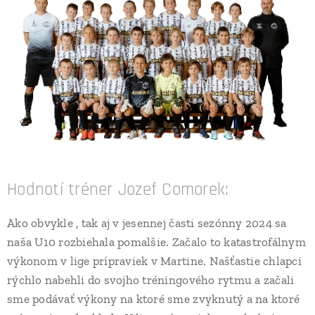
Hodnotí tréner Jozef Comorek:
Ako obvykle , tak aj v jesennej časti sezónny 2024 sa
naša U10 rozbiehala pomalšie. Začalo to katastrofálnym
výkonom v lige prípraviek v Martine. Našťastie chlapci
rýchlo nabehli do svojho tréningového rytmu a začali
sme podávať výkony na ktoré sme zvyknutý a na ktoré