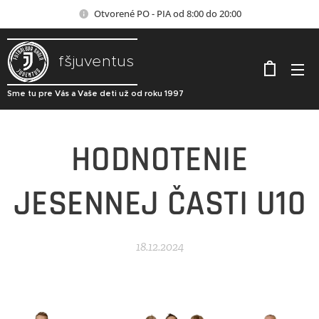
Otvorené PO - PIA od 8:00 do 20:00
fšjuventus
Sme tu pre Vás a Vaše deti už od roku 1997
HODNOTENIE
JESENNEJ ČASTI U10
18.12.2024