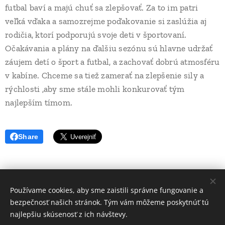
futbal baví a majú chuť sa zlepšovať. Za to im patri
veľká vďaka a samozrejme poďakovanie si zaslúžia aj
rodičia, ktorí podporujú svoje deti v športovaní.
Očakávania a plány na ďalšiu sezónu sú hlavne udržať
záujem detí o šport a futbal, a zachovať dobrú atmosféru
v kabíne. Chceme sa tiež zamerať na zlepšenie sily a
rýchlosti ,aby sme stále mohli konkurovať tým
najlepším tímom.
Share
Používame cookies, aby sme zaistili správne fungovanie a
Volajte.
:
bezpečnosť našich stránok. Tým vám môžeme poskytnúť tú
+421 917 784 130
najlepšiu skúsenosť z ich návštevy.
Web vytvorila Futbalová škola JUVENTUS -2021- Tvoríme weby pre