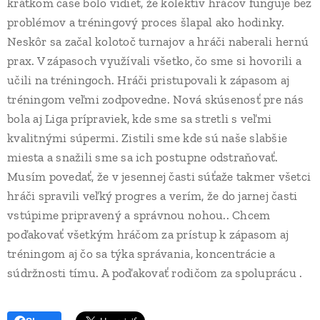
krátkom čase bolo vidieť, že kolektív hráčov funguje bez
problémov a tréningový proces šlapal ako hodinky.
Neskôr sa začal kolotoč turnajov a hráči naberali hernú
prax. V zápasoch využívali všetko, čo sme si hovorili a
učili na tréningoch. Hráči pristupovali k zápasom aj
tréningom veľmi zodpovedne. Nová skúsenosť pre nás
bola aj Liga prípraviek, kde sme sa stretli s veľmi
kvalitnými súpermi. Zistili sme kde sú naše slabšie
miesta a snažili sme sa ich postupne odstraňovať.
Musím povedať, že v jesennej časti súťaže takmer všetci
hráči spravili veľký progres a verím, že do jarnej časti
vstúpime pripravený a správnou nohou.. Chcem
poďakovať všetkým hráčom za prístup k zápasom aj
tréningom aj čo sa týka správania, koncentrácie a
súdržnosti tímu. A poďakovať rodičom za spoluprácu .