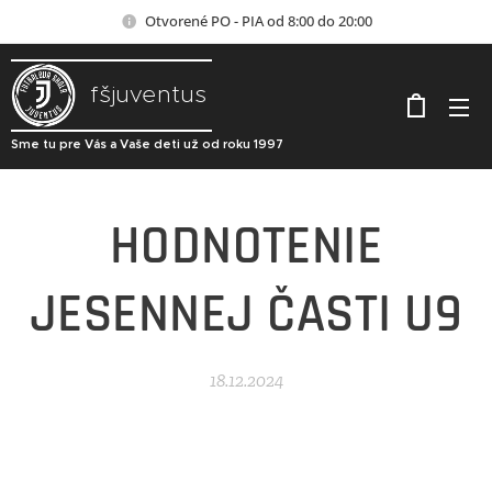
Otvorené PO - PIA od 8:00 do 20:00
fšjuventus
Sme tu pre Vás a Vaše deti už od roku 1997
HODNOTENIE
JESENNEJ ČASTI U9
18.12.2024