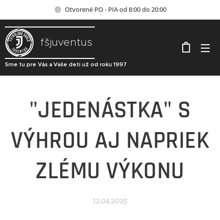
Otvorené PO - PIA od 8:00 do 20:00
fšjuventus
Sme tu pre Vás a Vaše deti už od roku 1997
"JEDENÁSTKA" S
VÝHROU AJ NAPRIEK
ZLÉMU VÝKONU
12.04.2025