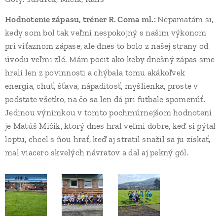
Hodnotenie zápasu, tréner R. Coma ml.:
Nepamätám si,
kedy som bol tak veľmi nespokojný s našim výkonom
pri víťaznom zápase, ale dnes to bolo z našej strany od
úvodu veľmi zlé. Mám pocit ako keby dnešný zápas sme
hrali len z povinnosti a chýbala tomu akákoľvek
energia, chuť, šťava, nápaditosť, myšlienka, proste v
podstate všetko, na čo sa len dá pri futbale spomenúť.
Jedinou výnimkou v tomto pochmúrnejšom hodnotení
je Matúš Mičík, ktorý dnes hral veľmi dobre, keď si pýtal
loptu, chcel s ňou hrať, keď aj stratil snažil sa ju získať,
mal viacero skvelých návratov a dal aj pekný gól.