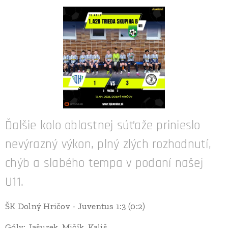
Ďalšie kolo oblastnej súťaže prinieslo
nevýrazný výkon, plný zlých rozhodnutí,
chýb a slabého tempa v podaní našej
U11.
ŠK Dolný Hričov - Juventus 1:3 (0:2)
Góly: Jašurek, Mičík, Kališ