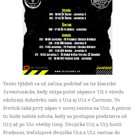
Tento týždeň sa už začína podobať na tie klasické
Juventusácke, kedy stúpa počet zápasov. Už v stredu
odohrajú dohrávku naši z U14 aj U12 v Čiernom. Vo
štvrtok čaká prvý zápas v novej sezóne na U10. A potom
tu bude nabitá sobota, kedy sa postupne predstavia od
U15 až po U11 všetky tímy. Dvojička U15 a U13 hostí
Predmier, treťoligová dvojička U14 a U12 cestuje do