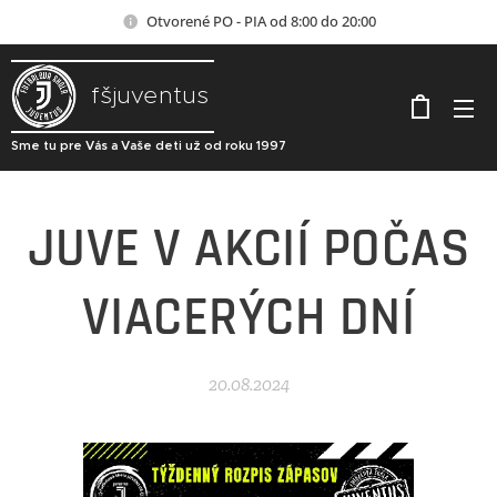
Otvorené PO - PIA od 8:00 do 20:00
fšjuventus
Sme tu pre Vás a Vaše deti už od roku 1997
JUVE V AKCIÍ POČAS
VIACERÝCH DNÍ
20.08.2024