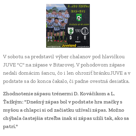
V sobotu sa predstavil výber chalanov pod hlavičkou
JUVE "C" na zápase v Bitarovej. V pohodovom zápase
nedali domácim šancu, čo i len ohroziť bránkuJUVE a v
podstate sa do konca čakalo, či padne ovestná desiatka.
Zhodnotenie zápasu trénermi D. Kováčikom a L.
Ťažkým: "Dnešný zápas bol v podstate hra mačky s
myšou a chlapci si od začiatku užívali zápas. Možno
chýbala častejšia streľba inak si zápas užili tak, ako sa
patrí."