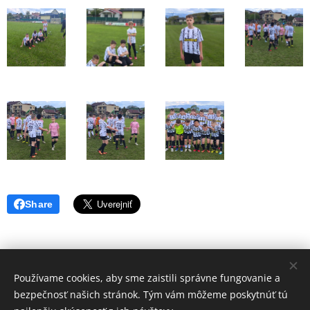
Share
Používame cookies, aby sme zaistili správne fungovanie a
Volajte.
:
bezpečnosť našich stránok. Tým vám môžeme poskytnúť tú
+421 917 784 130