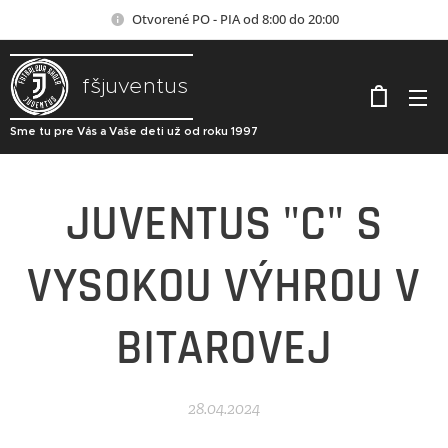
Otvorené PO - PIA od 8:00 do 20:00
fšjuventus
Sme tu pre Vás a Vaše deti už od roku 1997
JUVENTUS "C" S
VYSOKOU VÝHROU V
BITAROVEJ
28.04.2024