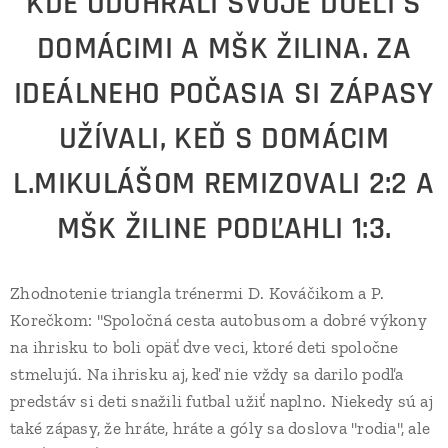
KDE ODOHRALI SVOJE DUELI S
DOMÁCIMI A MŠK ŽILINA. ZA
IDEÁLNEHO POČASIA SI ZÁPASY
UŽÍVALI, KEĎ S DOMÁCIM
L.MIKULÁŠOM REMIZOVALI 2:2 A
MŠK ŽILINE PODĽAHLI 1:3.
Zhodnotenie triangla trénermi D. Kováčikom a P.
Korečkom: "Spoločná cesta autobusom a dobré výkony
na ihrisku to boli opäť dve veci, ktoré deti spoločne
stmelujú. Na ihrisku aj, keď nie vždy sa darilo podľa
predstáv si deti snažili futbal užiť naplno. Niekedy sú aj
také zápasy, že hráte, hráte a góly sa doslova "rodia", ale