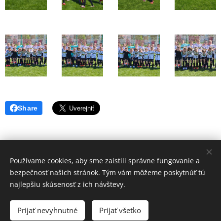
Share
Používame cookies, aby sme zaistili správne fungovanie a
Volajte.
:
bezpečnosť našich stránok. Tým vám môžeme poskytnúť tú
+421 917 784 130
najlepšiu skúsenosť z ich návštevy.
Web vytvorila Futbalová škola JUVENTUS -2021- Tvoríme weby pre
Vás úspech - www.fsjsro.sk
Prijať nevyhnutné
Prijať všetko
Cookies