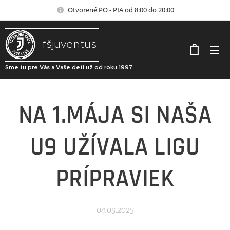
Otvorené PO - PIA od 8:00 do 20:00
fšjuventus
Sme tu pre Vás a Vaše deti už od roku 1997
NA 1.MÁJA SI NAŠA
U9 UŽÍVALA LIGU
PRÍPRAVIEK
04.05.2025