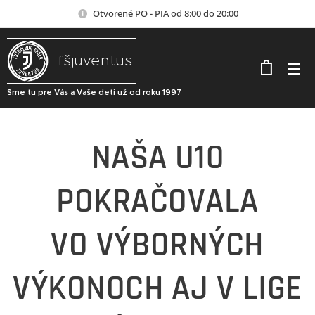
Otvorené PO - PIA od 8:00 do 20:00
fšjuventus
Sme tu pre Vás a Vaše deti už od roku 1997
NAŠA U10
POKRAČOVALA
VO
VÝBORNÝCH
VÝKONOCH
AJ V LIGE