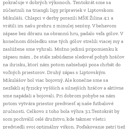
pokračuje v dobrých výkonoch. Tentokrát sme sa
zúčastnili na triangli ligy prípraviek v Liptovskom
Mikuláši. Chlapci v derby porazili MŠK Žilina 4:1 a
vrátili im našu prehru z minulej sezóny. V behavom
zápase bez dôrazu na obrannú hru, padalo veľa gólov. V
konečnom dôsledku sme tých gólov strelili viacej my a
zaslúžene sme vyhrali. Možno jedinú pripomienku k
zápasu mám , že stále zabúdame sledovať pohyb hráčov
na ihrisku, ktorí nám potom nabiehajú poza chrbát do
voľných priestorov. Druhý zápas s Liptovským
Mikulášov bol viac bojovný. Ale konečne sme sa
nezľakli aj fyzicky vyšších a silnejších hráčov a aktívne
sme napádali a bojovali. Pri dobrom pohybe sa nám
potom vytvára priestor predviesť aj naše futbalové
zručnosti. Celkovo z toho bola výhra 3:1.Tentokrát by
som pochválil celé družstvo, kde takmer všetci
predviedli svoj optimálny výkon. Poďakovanie patrí tiež