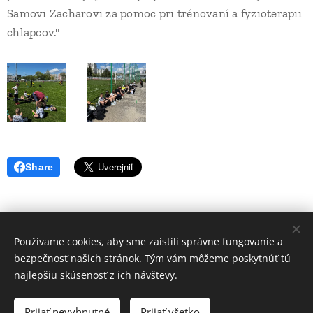
Samovi Zacharovi za pomoc pri trénovaní a fyzioterapii
chlapcov."
Share
Používame cookies, aby sme zaistili správne fungovanie a
Volajte.
:
bezpečnosť našich stránok. Tým vám môžeme poskytnúť tú
+421 917 784 130
najlepšiu skúsenosť z ich návštevy.
Web vytvorila Futbalová škola JUVENTUS -2021- Tvoríme weby pre
Vás úspech - www.fsjsro.sk
Prijať nevyhnutné
Prijať všetko