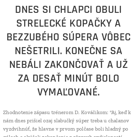
DNES SI CHLAPCI OBULI
STRELECKÉ KOPAČKY A
BEZZUBÉHO SÚPERA VÔBEC
NEŠETRILI. KONEČNE SA
NEBÁLI ZAKONČOVAŤ A UŽ
ZA DESAŤ MINÚT BOLO
VYMAĽOVANÉ.
Zhodnotenie zápasu trénerom D. Kováčikom: "Aj, keď k
nám dnes prišiel ozaj slabučký súper treba u chalanov
vyzdvihnúť, že hlavne v prvom polčase boli hladný po