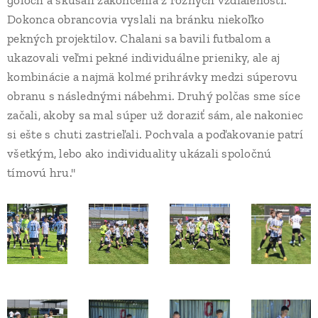
góloch a skúšali zakončenia z rôznych vzdialeností.
Dokonca obrancovia vyslali na bránku niekoľko
pekných projektilov. Chalani sa bavili futbalom a
ukazovali veľmi pekné individuálne prieniky, ale aj
kombinácie a najmä kolmé prihrávky medzi súperovu
obranu s následnými nábehmi. Druhý polčas sme síce
začali, akoby sa mal súper už doraziť sám, ale nakoniec
si ešte s chuti zastrieľali. Pochvala a poďakovanie patrí
všetkým, lebo ako individuality ukázali spoločnú
tímovú hru."