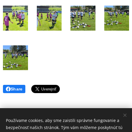
Share
Používame cookies, aby sme zaistili správne fungovanie a
Volajte.
:
bezpečnosť našich stránok. Tým vám môžeme poskytnúť tú
+421 917 784 130