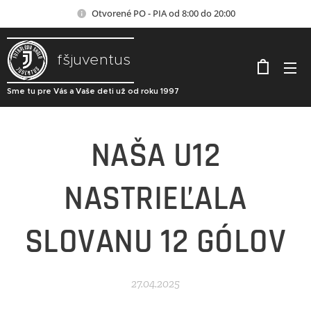
Otvorené PO - PIA od 8:00 do 20:00
fšjuventus
Sme tu pre Vás a Vaše deti už od roku 1997
NAŠA U12
NASTRIEĽALA
SLOVANU 12 GÓLOV
27.04.2025