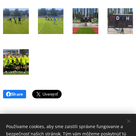
Share
Používame cookies, aby sme zaistili správne fungovanie a
Volajte.
:
bezpečnosť našich stránok. Tým vám môžeme poskytnúť tú
+421 917 784 130