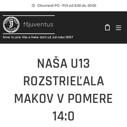
Otvorené PO - PIA od 8:00 do 20:00
fšjuventus
Sme tu pre Vás a Vaše deti už od roku 1997
NAŠA U13
ROZSTRIEĽALA
MAKOV V POMERE
14:0