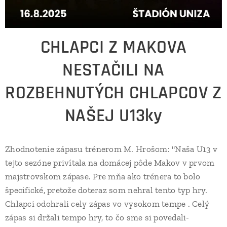
CHLAPCI Z MAKOVA
NESTAČILI NA
ROZBEHNUTÝCH CHLAPCOV Z
NAŠEJ U13ky
Zhodnotenie zápasu trénerom M. Hrošom: "Naša U13 v
tejto sezóne privítala na domácej pôde Makov v prvom
majstrovskom zápase. Pre mňa ako trénera to bolo
špecifické, pretože doteraz som nehral tento typ hry.
Chlapci odohrali cely zápas vo vysokom tempe . Celý
zápas si držali tempo hry, to čo sme si povedali-