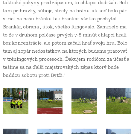
taktické pokyny pred zápasom, to chlapci dodržali. Boli
tam prihrávky, súboje, strely na bránu, ak keď bolo pár
striel na našu bránku tak brankár všetko pochytal.
Brankár, obrana , útok, všetko fungovalo. Zamrzelo ma
to že v druhom polčase prvých 7-8 minút chlapci hrali
bez koncentrácie, ale potom začali hrať svoju hru. Bolo
tam aj zopár nedostatkov, na ktorých budeme pracovať
v tréningových procesoch. Ďakujem rodičom za účasť a
tešíme sa na ďalší majstrovských zápas ktorý bude
budúcu sobotu proti Bytči."