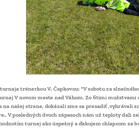
turnaja trénerkou V. Čapkovou: "V sobotu za slnečného 
turnaj V novom meste nad Váhom. Zo 6timi mužstvami o
a na našej strane, dokázali sme sa presadiť ,vyhrávali sme
re.. V posledných dvoch zápasoch nám už teploty dali zabr
odnotím turnaj ako úspešný a ďakujem chlapcom za bo