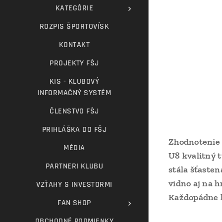
KATEGÓRIE
ROZPIS ŠPORTOVÍSK
KONTAKT
PROJEKTY FŠJ
KIS - KLUBOVÝ
INFORMAČNÝ SYSTÉM
ČLENSTVO FŠJ
PRIHLÁŠKA DO FŠJ
Zhodnotenie 
MÉDIA
U8 kvalitný 
PARTNERI KLUBU
stála šťasten
vidno aj na h
VZŤAHY S INVESTORMI
Každopádne h
FAN SHOP
OBCHODNÉ PODMIENKY