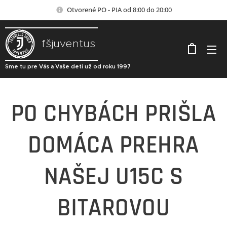
Otvorené PO - PIA od 8:00 do 20:00
fšjuventus
Sme tu pre Vás a Vaše deti už od roku 1997
PO CHYBÁCH PRIŠLA
DOMÁCA PREHRA
NAŠEJ U15C S
BITAROVOU