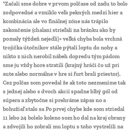
"Začali sme dobre v prvom polčase od zadu to bolo
zodpovedné a vzniklo veľa pekných medzi hier a
kombinácia ale vo finálnej zóne nás trápilo
zakončenie (chalani strieľali na bránku ako by
pomaly týždeň nejedli)+ veľká chyba bola vrchná
trojička útočníkov stále pýtali loptu do nohy a
nikto z nich nerobil nábeh dopredu tým pádom
sme ju vždy hore stratili (krajný hráči čo už pri
aute alebo normálne v hre si furt brali priestor).
Cez polčas som povedal že ak toto nezmeníme tak
s jednej alebo s dvoch akcií spadne blbý gól od
súpera a zbytočne si prehráme zápas no a
bohužiaľ stalo sa Po prvej chybe kde som striedal
11 lebo 24 bolelo koleno som ho dal na kraj obrany
a zdvojili ho zobrali mu loptu s toho vystrelili na