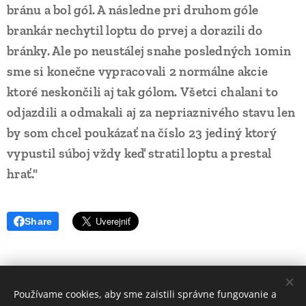
bránu a bol gól. A následne pri druhom góle
brankár nechytil loptu do prvej a dorazili do
bránky. Ale po neustálej snahe posledných 10min
sme si konečne vypracovali 2 normálne akcie
ktoré neskončili aj tak gólom.
Všetci chalani to
odjazdili a odmakali aj za nepriaznivého stavu len
by som chcel poukázať na číslo 23 jediný ktorý
vypustil súboj vždy keď stratil loptu a prestal
hrať."
Share
Používame cookies, aby sme zaistili správne fungovanie a