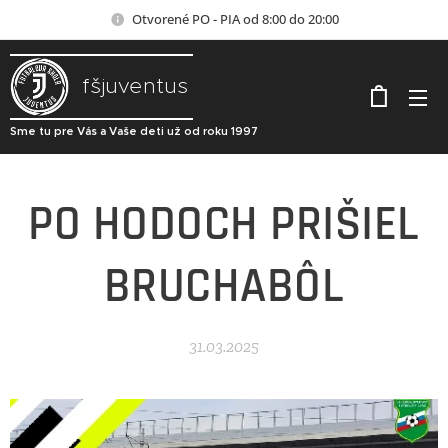
Otvorené PO - PIA od 8:00 do 20:00
fšjuventus
Sme tu pre Vás a Vaše deti už od roku 1997
PO HODOCH PRIŠIEL
BRUCHABÔL
31.03.2025