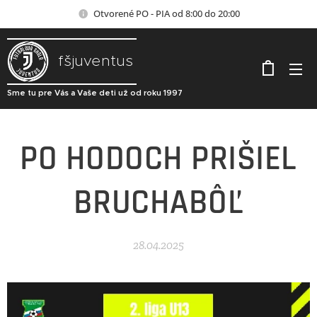
Otvorené PO - PIA od 8:00 do 20:00
fšjuventus
Sme tu pre Vás a Vaše deti už od roku 1997
PO HODOCH PRIŠIEL
BRUCHABÔĽ
28.04.2025