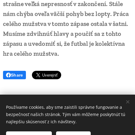
strašne veľká nepresnosť v zakončení. Stále
nám chýba oveľa väčší pohyb bez lopty. Práca
celého mužstva v tomto zápase ostala v šatni.
Musíme zdvihnúť hlavy a poučiť sa z tohto
zápasu a uvedomiť si, že futbal je kolektívna
hra celého mužstva.
Share
Používame cookies, aby sme zaistili správne fungovanie a
Volajte.
:
bezpečnosť našich stránok. Tým vám môžeme poskytnúť tú
+421 917 784 130
najlepšiu skúsenosť z ich návštevy.
Web vytvorila Futbalová škola JUVENTUS -2021- Tvoríme weby pre
Vás úspech - www.fsjsro.sk