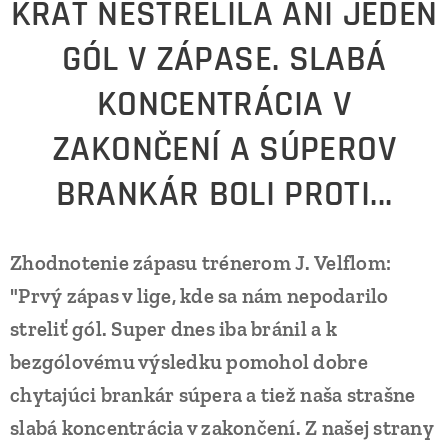
KRÁT NESTRELILA ANI JEDEN
GÓL V ZÁPASE. SLABÁ
KONCENTRÁCIA V
ZAKONČENÍ A SÚPEROV
BRANKÁR BOLI PROTI...
Zhodnotenie zápasu trénerom J. Velflom:
"Prvý zápas v lige, kde sa nám nepodarilo
streliť gól. Super dnes iba bránil a k
bezgólovému výsledku pomohol dobre
chytajúci brankár súpera a tiež naša strašne
slabá koncentrácia v zakončení. Z našej strany