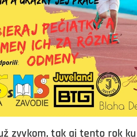
už zvykom, tak aj tento rok k