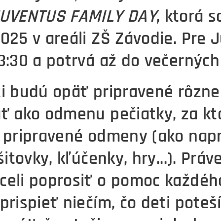
UVENTUS FAMILY DAY
, ktorá 
025 v areáli ZŠ Závodie. Pre 
3:30 a potrvá až do večerných
ti budú opäť pripravené rôzne
ať ako odmenu pečiatky, za k
 pripravené odmeny (ako naprí
 šitovky, kľúčenky, hry...). Pr
celi poprosiť o pomoc každéh
prispieť niečím, čo deti poteš