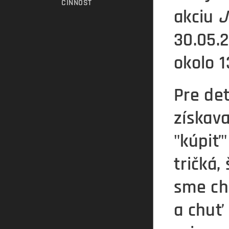
ČINNOSŤ
akciu
J
30.05.2
okolo 1
Pre de
získav
"kúpiť"
tričká,
sme ch
a chuť 