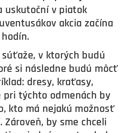
sa uskutoční v piatok
Juventusákov akcia začína
 hodín.
 súťaže, v ktorých budú
toré si následne budú môcť
klad: dresy, kraťasy,
áve pri týchto odmenách by
o, kto má nejakú možnosť
í. Zároveň, by sme chceli