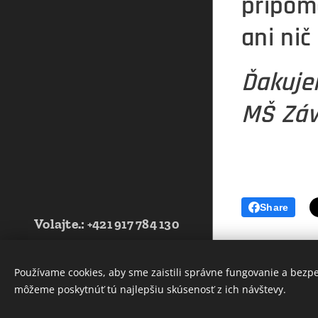
pripom
ani ni
Ďakuje
MŠ Záv
Share
Volajte.
:
+421 917 784 130
Web vytvorila Futbalová škola
JUVENTUS -2021- Tvoríme weby pre
Používame cookies, aby sme zaistili správne fungovanie a bezp
Vás úspech - www.fsjsro.sk
môžeme poskytnúť tú najlepšiu skúsenosť z ich návštevy.
Cookies