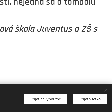
sti, nejedná sa o tombolu
ová škola Juventus a ZŠ s
Prijať nevyhnutné
Prijať všetko