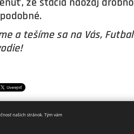
enúť, že stačia naozaj drobno
č podobné.
me a tešíme sa na Vás, Futbal
odie!
ečnosť našich stránok. Tým vám