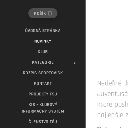
KOŠÍK
ÚVODNÁ STRÁNKA
NOVINKY
KLUB
KATEGÓRIE
ROZPIS ŠPORTOVÍSK
Nedeľné do
KONTAKT
Juventusác
PROJEKTY FŠJ
ktoré posl
KIS - KLUBOVÝ
INFORMAČNÝ SYSTÉM
najlepšie
ČLENSTVO FŠJ