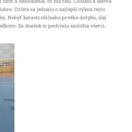
 chuť a odhodlanie, čo ma teší. Chalani a dievča
bre. Určite sa jednalo o najlepší výkon tejto
lej. Nebyť katastrofálneho prvého dotyku, zlej
ledkovo. Za dnešok si pochvalu zaslúžia všetci.