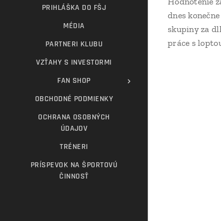
Hodnotenie zá
PRIHLÁŠKA DO FŠJ
dnes konečne 
MÉDIA
skupiny za dl
práce s lopto
PARTNERI KLUBU
VZŤAHY S INVESTORMI
FAN SHOP
OBCHODNÉ PODMIENKY
OCHRANA OSOBNÝCH
ÚDAJOV
TRÉNERI
PRÍSPEVOK NA ŠPORTOVÚ
ČINNOSŤ