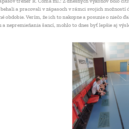
pasov tréner R. Coma ml.: Z dnešných výkonov bolo cítiť
behali a pracovali v zápasoch v rámci svojich možností do
hé obdobie. Verím, že ich to nakopne a posunie o niečo ďa
u a nepremieňania šancí, mohlo to dnes byť lepšie aj výs