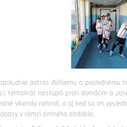
poludnie patrilo ďalšiemu a poslednému tr
i, tentokrát nastúpili proti domácim a Jasen
edné víkendy nehrali, a aj keď sa im výsledk
 zápasy v rámci zimného obdobia.