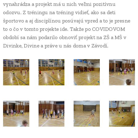
vynahrádza a projekt má u nich veľmi pozitívnu
odozvu. Z tréningu na tréning vidieť, ako sa deti
športovo a aj disciplínou posúvajú vpred a to je presne
to o čo v tomto projekte ide. Takže po COVIDOVOM
období sa nám podarilo obnoviť projekt na ZŠ a MŠ v
Divinke, Divine a práve u nás doma v Závodí.