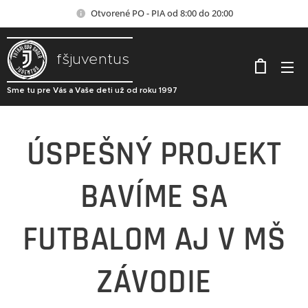
Otvorené PO - PIA od 8:00 do 20:00
fšjuventus
Sme tu pre Vás a Vaše deti už od roku 1997
ÚSPEŠNÝ PROJEKT
BAVÍME SA
FUTBALOM AJ V MŠ
ZÁVODIE