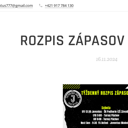
ntus777@gmail.com
+421 917 784 130
ROZPIS ZÁPASOV
16.11.2024