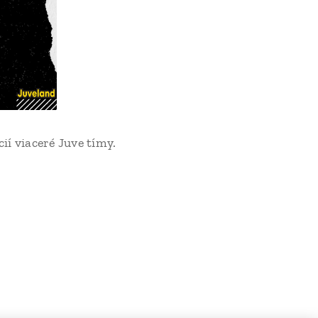
cií viaceré Juve tímy.