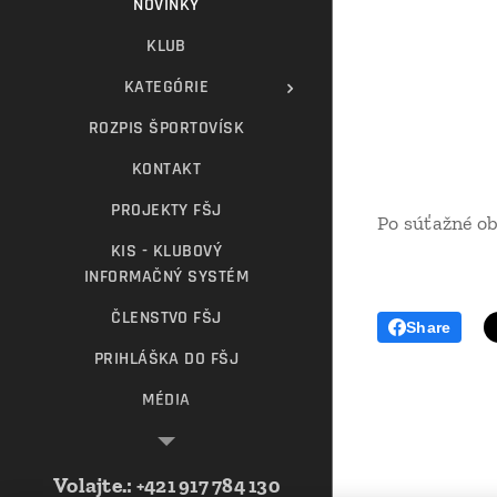
NOVINKY
KLUB
KATEGÓRIE
ROZPIS ŠPORTOVÍSK
KONTAKT
PROJEKTY FŠJ
Po súťažné ob
KIS - KLUBOVÝ
INFORMAČNÝ SYSTÉM
ČLENSTVO FŠJ
Share
PRIHLÁŠKA DO FŠJ
MÉDIA
PARTNERI KLUBU
VZŤAHY S INVESTORMI
Volajte.
:
+421 917 784 130