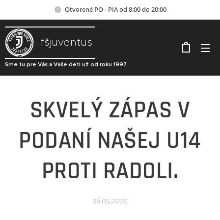
Otvorené PO - PIA od 8:00 do 20:00
fšjuventus
Sme tu pre Vás a Vaše deti už od roku 1997
SKVELÝ ZÁPAS V
PODANÍ NAŠEJ U14
PROTI RADOLI.
26.05.2025