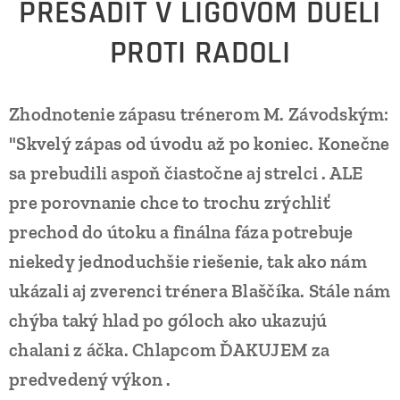
PRESADIŤ V LIGOVOM DUELI
PROTI RADOLI
Zhodnotenie zápasu trénerom M. Závodským:
"Skvelý zápas od úvodu až po koniec. Konečne
sa prebudili aspoň čiastočne aj strelci . ALE
pre porovnanie chce to trochu zrýchliť
prechod do útoku a finálna fáza potrebuje
niekedy jednoduchšie riešenie, tak ako nám
ukázali aj zverenci trénera Blaščíka. Stále nám
chýba taký hlad po góloch ako ukazujú
chalani z áčka. Chlapcom ĎAKUJEM za
predvedený výkon .