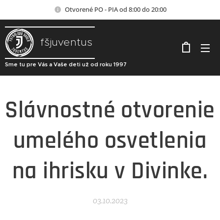
Otvorené PO - PIA od 8:00 do 20:00
fšjuventus
Sme tu pre Vás a Vaše deti už od roku 1997
Slávnostné otvorenie
umelého osvetlenia
na ihrisku v Divinke.
03.10.2023