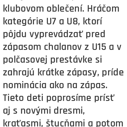
klubovom oblečení.
Hráčom
kategórie U7 a U8, ktorí
pôjdu vyprevádzať pred
zápasom chalanov z U15 a v
polčasovej prestávke si
zahrajú krátke zápasy, príde
nominácia ako na zápas.
Tieto deti poprosíme prísť
aj s novými dresmi,
kraťasmi, štucňami a potom