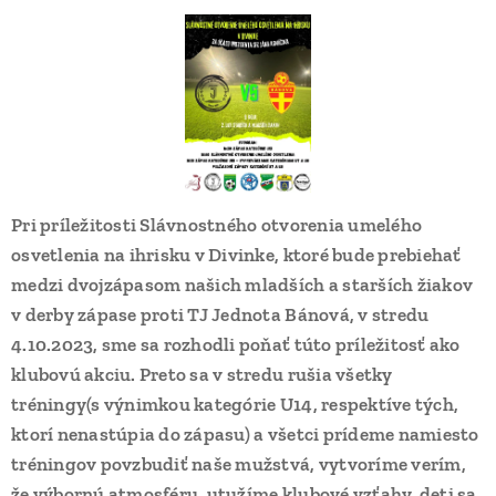
Pri príležitosti Slávnostného otvorenia umelého
osvetlenia na ihrisku v Divinke, ktoré bude prebiehať
medzi dvojzápasom našich mladších a starších žiakov
v derby zápase proti TJ Jednota Bánová, v stredu
4.10.2023, sme sa rozhodli poňať túto príležitosť ako
klubovú akciu. Preto sa v stredu rušia všetky
tréningy(s výnimkou kategórie U14, respektíve tých,
ktorí nenastúpia do zápasu) a všetci prídeme namiesto
tréningov povzbudiť naše mužstvá, vytvoríme verím,
že výbornú atmosféru, utužíme klubové vzťahy, deti sa