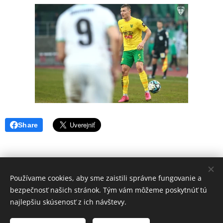
Share
Používame cookies, aby sme zaistili správne fungovanie a
Volajte.
:
bezpečnosť našich stránok. Tým vám môžeme poskytnúť tú
+421 917 784 130
najlepšiu skúsenosť z ich návštevy.
Web vytvorila Futbalová škola JUVENTUS -2021- Tvoríme weby pre
Vás úspech - www.fsjsro.sk