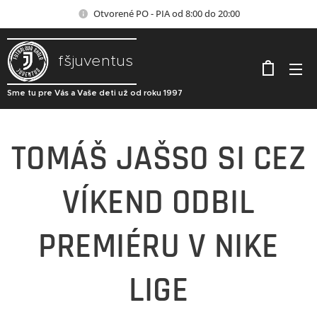
Otvorené PO - PIA od 8:00 do 20:00
fšjuventus
Sme tu pre Vás a Vaše deti už od roku 1997
TOMÁŠ JAŠSO SI CEZ
VÍKEND ODBIL
PREMIÉRU V NIKE
LIGE