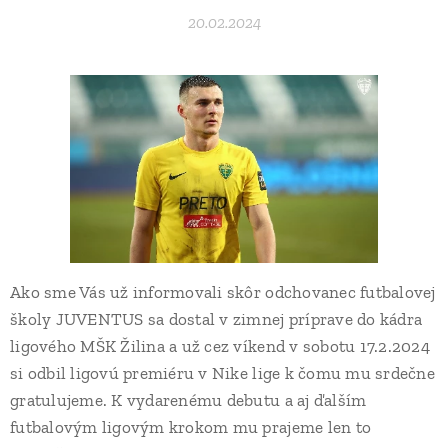
20.02.2024
Ako sme Vás už informovali skôr odchovanec futbalovej
školy JUVENTUS sa dostal v zimnej príprave do kádra
ligového MŠK Žilina a už cez víkend v sobotu 17.2.2024
si odbil ligovú premiéru v Nike lige k čomu mu srdečne
gratulujeme. K vydarenému debutu a aj ďalším
futbalovým ligovým krokom mu prajeme len to