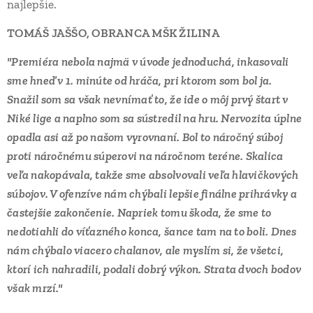
najlepšie.
TOMÁŠ JAŠŠO, OBRANCA MŠK ŽILINA
"Premiéra nebola najmä v úvode jednoduchá, inkasovali
sme hneď v 1. minúte od hráča, pri ktorom som bol ja.
Snažil som sa však nevnímať to, že ide o môj prvý štart v
Niké lige a naplno som sa sústredil na hru. Nervozita úplne
opadla asi až po našom vyrovnaní. Bol to náročný súboj
proti náročnému súperovi na náročnom teréne. Skalica
veľa nakopávala, takže sme absolvovali veľa hlavičkových
súbojov. V ofenzíve nám chýbali lepšie finálne prihrávky a
častejšie zakončenie. Napriek tomu škoda, že sme to
nedotiahli do víťazného konca, šance tam na to boli. Dnes
nám chýbalo viacero chalanov, ale myslím si, že všetci,
ktorí ich nahradili, podali dobrý výkon. Strata dvoch bodov
však mrzí."