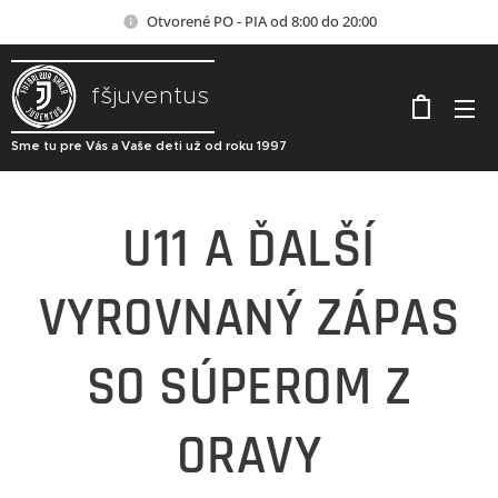
Otvorené PO - PIA od 8:00 do 20:00
fšjuventus
Sme tu pre Vás a Vaše deti už od roku 1997
U11
A ĎALŠÍ
VYROVNANÝ ZÁPAS
SO SÚPEROM Z
ORAVY