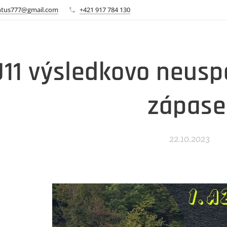
ntus777@gmail.com
+421 917 784 130
U11 výsledkovo neus
zápase
22.10.2023