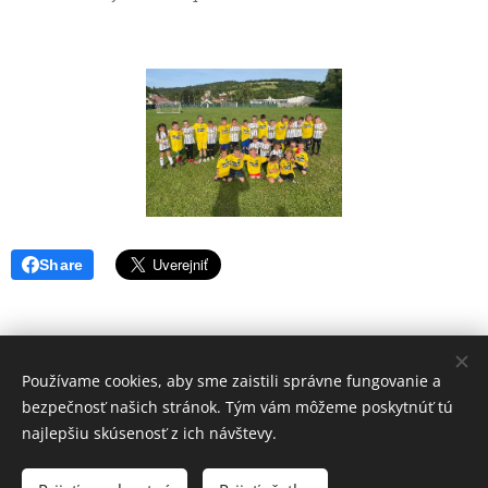
Share
Používame cookies, aby sme zaistili správne fungovanie a
Volajte.
:
bezpečnosť našich stránok. Tým vám môžeme poskytnúť tú
+421 917 784 130
najlepšiu skúsenosť z ich návštevy.
Web vytvorila Futbalová škola JUVENTUS -2021- Tvoríme weby pre
Vás úspech - www.fsjsro.sk