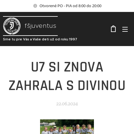
Otvorené PO - PIA od 8:00 do 20:00
fšjuventus
Sme tu pre Vás a Vaše deti už od roku 1997
U7 SI ZNOVA
ZAHRALA S DIVINOU
22.06.2024