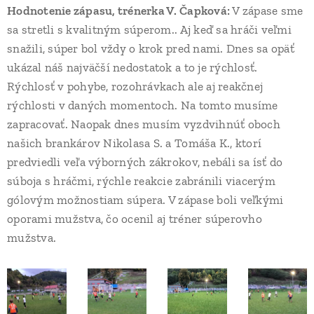
Hodnotenie zápasu, trénerka V. Čapková:
V zápase sme
sa stretli s kvalitným súperom.. Aj keď sa hráči veľmi
snažili, súper bol vždy o krok pred nami. Dnes sa opäť
ukázal náš najväčší nedostatok a to je rýchlosť.
Rýchlosť v pohybe, rozohrávkach ale aj reakčnej
rýchlosti v daných momentoch. Na tomto musíme
zapracovať. Naopak dnes musím vyzdvihnúť oboch
našich brankárov Nikolasa S. a Tomáša K., ktorí
predviedli veľa výborných zákrokov, nebáli sa ísť do
súboja s hráčmi, rýchle reakcie zabránili viacerým
gólovým možnostiam súpera. V zápase boli veľkými
oporami mužstva, čo ocenil aj tréner súperovho
mužstva.