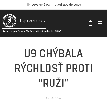
Otvorené PO - PIA od 8:00 do 20:00
fšjuventus
Sme tu pre Vás a Vaše deti už od roku 1997
U9 CHÝBALA
RÝCHLOSŤ PROTI
"RUŽI"
11.10.2024