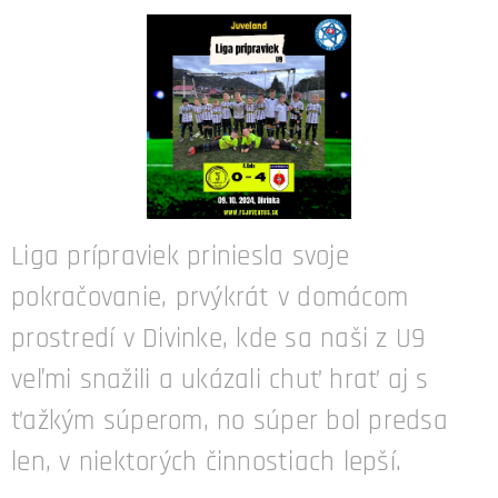
Liga prípraviek priniesla svoje
pokračovanie, prvýkrát v domácom
prostredí v Divinke, kde sa naši z U9
veľmi snažili a ukázali chuť hrať aj s
ťažkým súperom, no súper bol predsa
len, v niektorých činnostiach lepší.