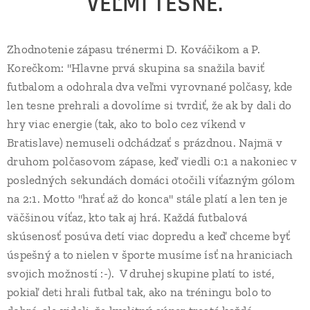
VEĽMI TESNÉ.
Zhodnotenie zápasu trénermi D. Kováčikom a P.
Korečkom: "Hlavne prvá skupina sa snažila baviť
futbalom a odohrala dva veľmi vyrovnané polčasy, kde
len tesne prehrali a dovolíme si tvrdiť, že ak by dali do
hry viac energie (tak, ako to bolo cez víkend v
Bratislave) nemuseli odchádzať s prázdnou. Najmä v
druhom polčasovom zápase, keď viedli 0:1 a nakoniec v
posledných sekundách domáci otočili víťazným gólom
na 2:1. Motto "hrať až do konca" stále platí a len ten je
väčšinou víťaz, kto tak aj hrá. Každá futbalová
skúsenosť posúva detí viac dopredu a keď chceme byť
úspešný a to nielen v športe musíme ísť na hraniciach
svojich možností :-). V druhej skupine platí to isté,
pokiaľ deti hrali futbal tak, ako na tréningu bolo to