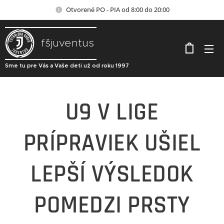
Otvorené PO - PIA od 8:00 do 20:00
fšjuventus
Sme tu pre Vás a Vaše deti už od roku 1997
U9 V LIGE
PRÍPRAVIEK UŠIEL
LEPŠÍ VÝSLEDOK
POMEDZI PRSTY