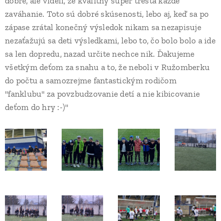
dobré, ale videli, že kvalitný súper trestá každé
zaváhanie. Toto sú dobré skúsenosti, lebo aj, keď sa po
zápase zrátal konečný výsledok nikam sa nezapisuje
nezaťažujú sa deti výsledkami, lebo to, čo bolo bolo a ide
sa len dopredu, nazad určite nechce nik. Ďakujeme
všetkým deťom za snahu a to, že neboli v Ružomberku
do počtu a samozrejme fantastickým rodičom
"fanklubu" za povzbudzovanie detí a nie kibicovanie
deťom do hry :-)"