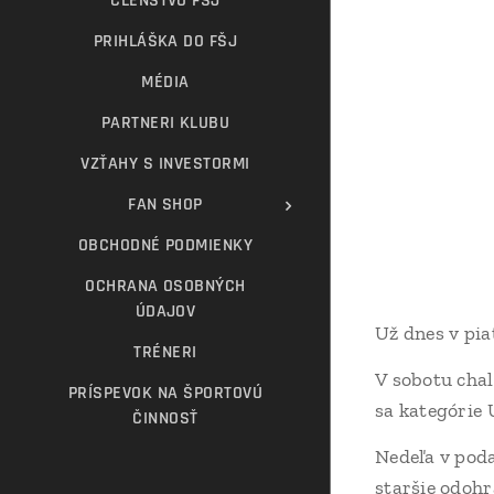
ČLENSTVO FŠJ
PRIHLÁŠKA DO FŠJ
MÉDIA
PARTNERI KLUBU
VZŤAHY S INVESTORMI
FAN SHOP
OBCHODNÉ PODMIENKY
OCHRANA OSOBNÝCH
ÚDAJOV
Už dnes v pi
TRÉNERI
V sobotu chal
PRÍSPEVOK NA ŠPORTOVÚ
sa kategórie 
ČINNOSŤ
Nedeľa v poda
staršie odohr