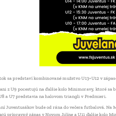
atok sa predstaví kombinované mužstvo U13+U12 v zápas
ani z U9 pocestujú na ďalšie kolo Minimoravy, ktoré sa
U8 a U7 predstavia na halovom triangli v Predmieri.
ní Juventusákov bude od rána do večera futbalová. Na M
ajú prípravný zápas v Novom Jičíne a U11 ďalšie kolo M