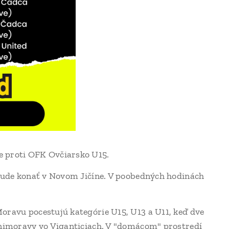
e proti OFK Ovčiarsko U15.
 bude konať v Novom Jičíne. V poobedných hodinách
oravu pocestujú kategórie U15, U13 a U11, keď dve
inimoravy vo Viganticiach. V "domácom" prostredí