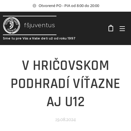
Otvorené PO - PIA od 8:00 do 20:00
fšjuventus
Sme tu pre Vás a Vaše deti už od roku 1997
V HRIČOVSKOM
PODHRADÍ VÍŤAZNE
AJ U12
19.08.2024