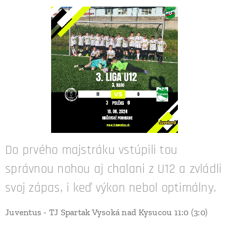
Do prvého majstráku vstúpili tou
správnou nohou aj chalani z U12 a zvládli
svoj zápas, i keď výkon nebol optimálny.
Juventus - TJ Spartak Vysoká nad Kysucou 11:0 (3:0)