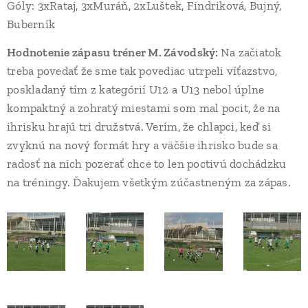
Góly: 3xRataj, 3xMuráň, 2xLuštek, Findriková, Bujný,
Buberník
Hodnotenie zápasu tréner M. Závodský:
Na začiatok
treba povedať že sme tak povediac utrpeli víťazstvo,
poskladaný tím z kategórií U12 a U13 nebol úplne
kompaktný a zohratý miestami som mal pocit, že na
ihrisku hrajú tri družstvá. Verím, že chlapci, keď si
zvyknú na nový formát hry a väčšie ihrisko bude sa
radosť na nich pozerať chce to len poctivú dochádzku
na tréningy. Ďakujem všetkým zúčastneným za zápas.