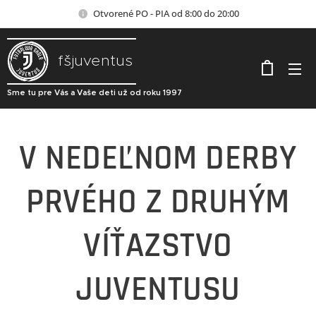
Otvorené PO - PIA od 8:00 do 20:00
fšjuventus
Sme tu pre Vás a Vaše deti už od roku 1997
V NEDEĽNOM DERBY
PRVÉHO Z DRUHÝM
VÍŤAZSTVO
JUVENTUSU