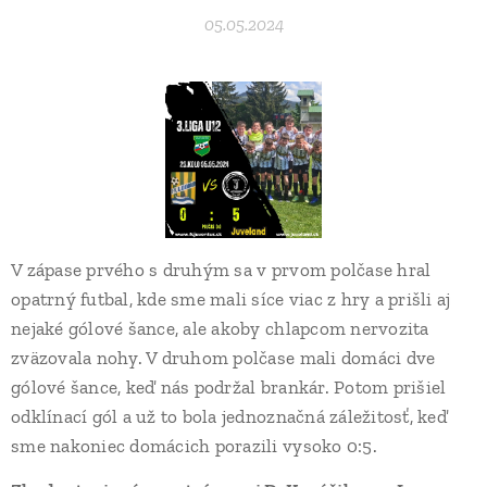
05.05.2024
V zápase prvého s druhým sa v prvom polčase hral
opatrný futbal, kde sme mali síce viac z hry a prišli aj
nejaké gólové šance, ale akoby chlapcom nervozita
zväzovala nohy. V druhom polčase mali domáci dve
gólové šance, keď nás podržal brankár. Potom prišiel
odklínací gól a už to bola jednoznačná záležitosť, keď
sme nakoniec domácich porazili vysoko 0:5.