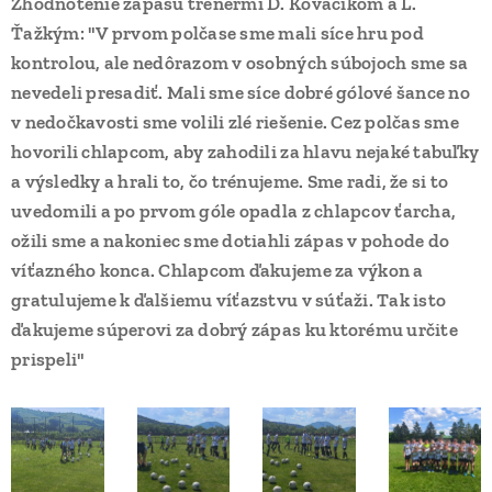
Zhodnotenie zápasu trénermi D. Kováčikom a L.
Ťažkým: "V prvom polčase sme mali síce hru pod
kontrolou, ale nedôrazom v osobných súbojoch sme sa
nevedeli presadiť. Mali sme síce dobré gólové šance no
v nedočkavosti sme volili zlé riešenie. Cez polčas sme
hovorili chlapcom, aby zahodili za hlavu nejaké tabuľky
a výsledky a hrali to, čo trénujeme. Sme radi, že si to
uvedomili a po prvom góle opadla z chlapcov ťarcha,
ožili sme a nakoniec sme dotiahli zápas v pohode do
víťazného konca. Chlapcom ďakujeme za výkon a
gratulujeme k ďalšiemu víťazstvu v súťaži. Tak isto
ďakujeme súperovi za dobrý zápas ku ktorému určite
prispeli"