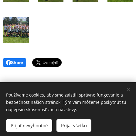
Share
Používame cookies, aby sme zaistili správne fungovanie a
Volajte.
:
bezpečnosť našich stránok. Tým vám môžeme poskytnúť tú
+421 917 784 130
najlepšiu skúsenosť z ich návštevy.
Web vytvorila Futbalová škola JUVENTUS -2021- Tvoríme weby pre
Vás úspech - www.fsjsro.sk
Prijať nevyhnutné
Prijať všetko
Cookies