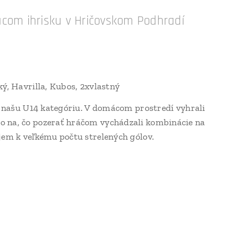
com ihrisku v Hričovskom Podhradí
ý, Havrilla, Kubos, 2xvlastný
e našu U14 kategóriu. V domácom prostredí vyhrali
o na, čo pozerať hráčom vychádzali kombinácie na
jem k veľkému počtu strelených gólov.