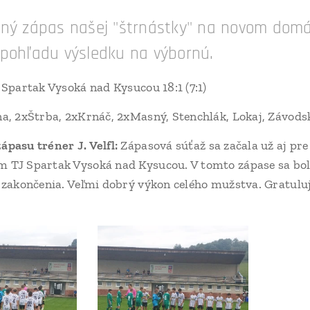
žný zápas našej "štrnástky" na novom domá
 pohľadu výsledku na výbornú.
 Spartak Vysoká nad Kysucou 18:1 (7:1)
a, 2xŠtrba, 2xKrnáč, 2xMasný, Stenchlák, Lokaj, Závodsk
pasu tréner J. Velfl:
Zápasová súťaž sa začala už aj pr
 TJ Spartak Vysoká nad Kysucou. V tomto zápase sa bol
 zakončenia. Veľmi dobrý výkon celého mužstva. Gratulu