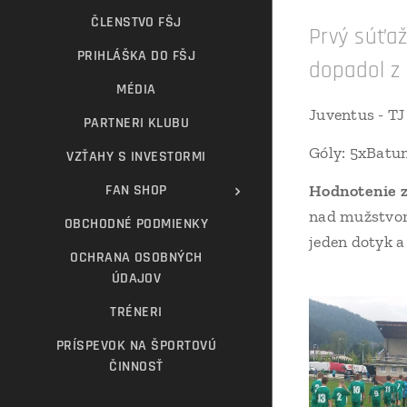
ČLENSTVO FŠJ
Prvý súťa
PRIHLÁŠKA DO FŠJ
dopadol z
MÉDIA
Juventus - TJ
PARTNERI KLUBU
Góly: 5xBatun
VZŤAHY S INVESTORMI
FAN SHOP
Hodnotenie zá
nad mužstvom
OBCHODNÉ PODMIENKY
jeden dotyk a
OCHRANA OSOBNÝCH
ÚDAJOV
TRÉNERI
PRÍSPEVOK NA ŠPORTOVÚ
ČINNOSŤ