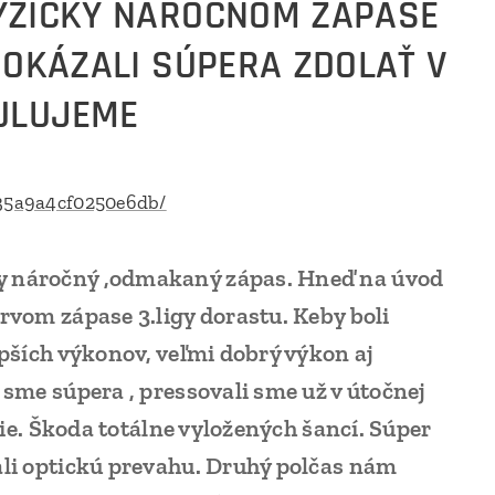
FYZICKY NÁROČNOM ZÁPASE
DOKÁZALI SÚPERA ZDOLAŤ V
TULUJEME
e235a9a4cf0250e6db/
ky náročný ,odmakaný zápas. Hneď na úvod
rvom zápase 3.ligy dorastu. Keby boli
epších výkonov, veľmi dobrý výkon aj
 sme súpera , pressovali sme už v útočnej
anie. Škoda totálne vyložených šancí. Súper
ali optickú prevahu. Druhý polčas nám