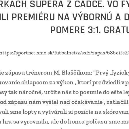
RKACH SÚPERA Z ČADCE. VO 
ILI PREMIÉRU NA VÝBORNÚ A 
POMERE 3:1. GRA
https://sportnet.sme.sk/futbalnet/z/ssfz/zapas/686e1f
e zápasu trénerom M. Blaščíkom: "Prvý ,fyzic
ovanie chlapcom za výkon , ktorí predviedli v p
sy tak náročné, určite nás to posunie do ešte l
od zápasu nám vyšiel nad očakávanie , zatlačili
avali sme lopty a vytvárali si pozície na skórov
a hra sa vyrovnala, ale do konca polčasu sme m