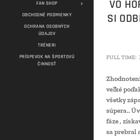
VO HÔ
FAN SHOP
OBCHODNÉ PODMIENKY
SI ODB
OCHRANA OSOBNÝCH
ÚDAJOV
TRÉNERI
PRÍSPEVOK NA ŠPORTOVÚ
FULL TIME:
ČINNOSŤ
Zhodnoteni
veľké poďak
všetky zápa
súpera.. Úv
fáze , získ
sa prebral 