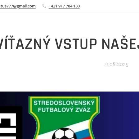
ntus777@gmail.com
+421 917 784 130
VÍŤAZNÝ VSTUP NAŠEJ
11.08.2025