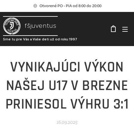
Otvorené PO - PIA od 8:00 do 20:00
fšjuventus
Sme tu pre Vás a Vaše deti už od roku 1997
VYNIKAJÚCI VÝKON
NAŠEJ U17 V BREZNE
PRINIESOL VÝHRU 3:1
16.09.2025