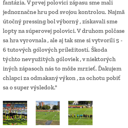
fantázia. V prvej polovici zápasu sme mali
jednoznačne hru pod svojou kontrolou. Najmä
útočný pressing bol výborný , získavali sme
lopty na súperovej polovici. V druhom polčase
sa hra vyrovnala , ale aj tak sme si vytvorili 5 -
6 tutových gólových príležitostí. Škoda
týchto nevyužitých góloviek , v niektorých
iných zápasoch nás to môže mrzieť. Ďakujem
chlapci za odmakaný výkon , za ochotu pobiť
sa o super výsledok."