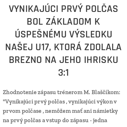
VYNIKAJÚCI PRVÝ POLČAS
BOL ZÁKLADOM K
ÚSPEŠNÉMU VÝSLEDKU
NAŠEJ U17, KTORÁ ZDOLALA
BREZNO NA JEHO IHRISKU
3:1
Zhodnotenie zápasu trénerom M. Blaščíkom:
"Vynikajúci prvý polčas , vynikajúci výkon v
prvom polčase , nemôžem mať ani námietky
na prvý polčas a vstup do zápasu - jedna