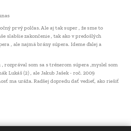
Junas
očný prvý polčas. Ale aj tak super , že sme to
aše slabšie zakončenie , tak ako v predošlých
pera , ale najmä brány súpera. Ideme ďalej a
iu , rozprával som sa s trénerom súpera ,myslel som
nák Lukáš (2) , ale Jakub Jašek - roč. 2009
osť ma uráža. Radšej dopredu dať vedieť, ako riešiť