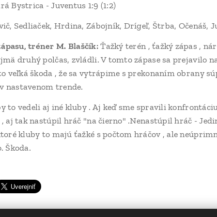
rá Bystrica - Juventus 1:9 (1:2)
vič, Sedliaček, Hrdina, Zábojník, Drígeľ, Štrba, Očenáš, 
ápasu, tréner M. Blaščík:
Ťažký terén , ťažký zápas , nár
ajmä druhý polčas, zvládli. V tomto zápase sa prejavilo n
 to veľká škoda , že sa vytrápime s prekonaním obrany sú
v nastavenom trende.
y to vedeli aj iné kluby . Aj keď sme spravili konfrontác
, aj tak nastúpil hráč "na čierno" .Nenastúpil hráč - Jedi
ktoré kluby to majú ťažké s počtom hráčov , ale neúprimn
o. Škoda.