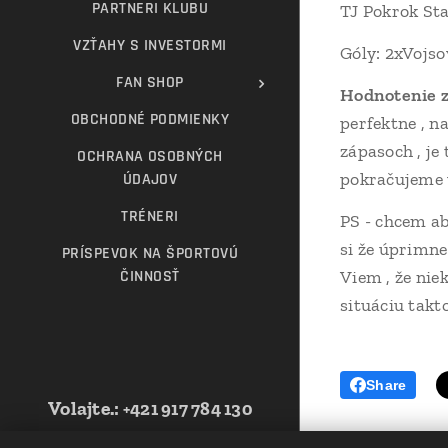
PARTNERI KLUBU
TJ Pokrok Sta
VZŤAHY S INVESTORMI
Góly: 2xVojso
FAN SHOP
Hodnotenie z
OBCHODNÉ PODMIENKY
perfektne , n
zápasoch , je
OCHRANA OSOBNÝCH
pokračujeme 
ÚDAJOV
TRÉNERI
PS - chcem ab
si že úprimne 
PRÍSPEVOK NA ŠPORTOVÚ
ČINNOSŤ
Viem , že nie
situáciu takt
Share
Volajte.
:
+421 917 784 130
Web vytvorila Futbalová škola