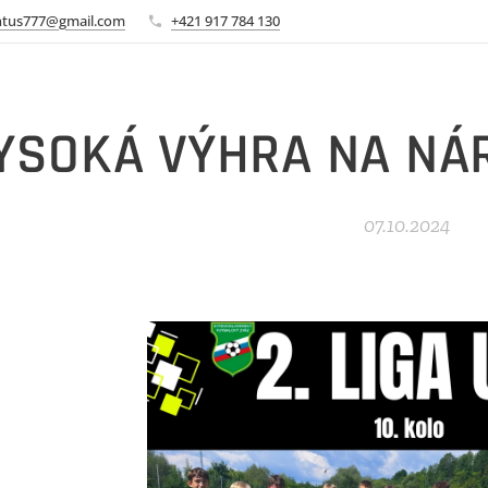
ntus777@gmail.com
+421 917 784 130
YSOKÁ VÝHRA NA NÁ
07.10.2024