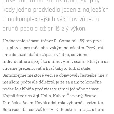
našej U10 to bol zápas dvoch skupín,
kedy jedna predviedla jeden z najlepších
a najkomplexnejších výkonov vôbec a
druhá podala až príliš zlý výkon.
Hodnotenie zápasu tréner R. Coma ml.: Výkon prvej
skupiny je pre mňa obrovským potešením. Prvýkrát
sme dokázali dať do zápasu všetko, čo vieme
individuálne a spojiť to s tímovými vecami, ktorými sa
chceme prezentovať a hrať takýto futbal stále.
Samozrejme niektoré veci sa objavovali častejšie, iné v
menšom počte ale dôležité, je že sa nám to konečne
podarilo skĺbiť a predviesť v rámci jedného zápasu.
Najmä štvorica Agi Hollá, Kubko Červený, Bruno
Daníšek a Adam Novák odohrala výborné stretnutie.
Bola radosť sledovať hru v rýchlosti 1na1,2,3... s hore