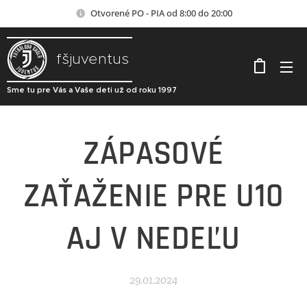
Otvorené PO - PIA od 8:00 do 20:00
fšjuventus
Sme tu pre Vás a Vaše deti už od roku 1997
ZÁPASOVÉ
ZAŤAŽENIE PRE U10
AJ V NEDEĽU
29.01.2024