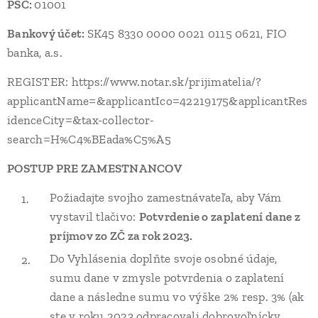
PSČ:
01001
Bankový účet:
SK45 8330 0000 0021 0115 0621, FIO
banka, a.s.
REGISTER: https://www.notar.sk/prijimatelia/?
applicantName=&applicantIco=42219175&applicantRes
idenceCity=&tax-collector-
search=H%C4%BEada%C5%A5
POSTUP PRE ZAMESTNANCOV
Požiadajte svojho zamestnávateľa, aby Vám
vystavil tlačivo:
Potvrdenie o zaplatení dane z
príjmov zo ZČ za rok 2023.
Do Vyhlásenia doplňte svoje osobné údaje,
sumu dane v zmysle potvrdenia o zaplatení
dane a následne sumu vo výške 2% resp. 3% (ak
ste v roku 2023 odpracovali dobrovoľnícky