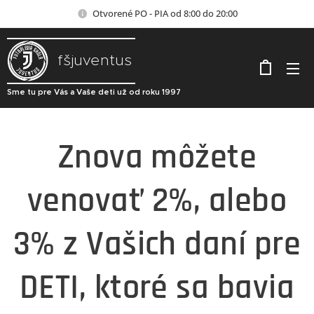
Otvorené PO - PIA od 8:00 do 20:00
fšjuventus
Sme tu pre Vás a Vaše deti už od roku 1997
Znova môžete
venovať 2%, alebo
3% z Vašich daní pre
DETI, ktoré sa bavia