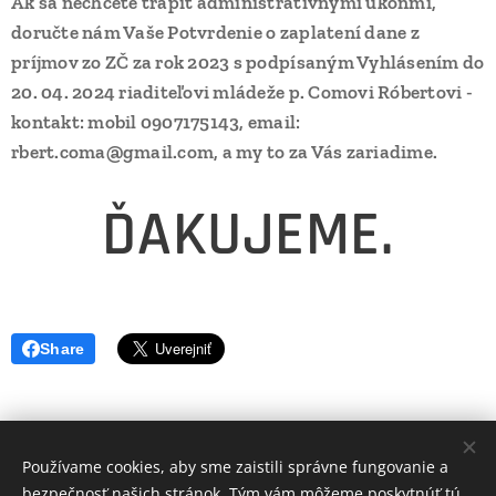
Ak sa nechcete trápiť administratívnymi úkonmi,
doručte nám Vaše Potvrdenie o zaplatení dane z
príjmov zo ZČ za rok 2023 s podpísaným
Vyhlásením do
20. 04. 2024 riaditeľovi mládeže p. Comovi Róbertovi -
kontakt: mobil 0907175143, email:
rbert.coma@gmail.com, a my to za Vás zariadime.
ĎAKUJEME.
Share
Používame cookies, aby sme zaistili správne fungovanie a
Volajte.
:
bezpečnosť našich stránok. Tým vám môžeme poskytnúť tú
+421 917 784 130