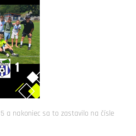
 a nakoniec sa to zastavilo na čísle