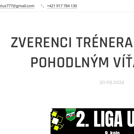
ntus777@gmail.com
+421 917 784 130
ZVERENCI TRÉNERA
POHODLNÝM VÍ
30.09.2024