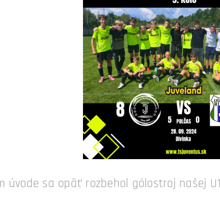
 úvode sa opäť rozbehol gólostroj našej U15