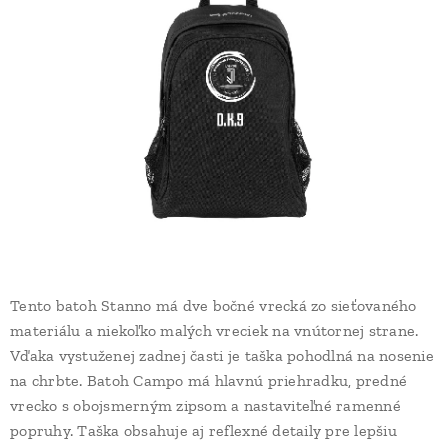
Tento batoh Stanno má dve bočné vrecká zo sieťovaného
materiálu a niekoľko malých vreciek na vnútornej strane.
Vďaka vystuženej zadnej časti je taška pohodlná na nosenie
na chrbte. Batoh Campo má hlavnú priehradku, predné
vrecko s obojsmerným zipsom a nastaviteľné ramenné
popruhy. Taška obsahuje aj reflexné detaily pre lepšiu