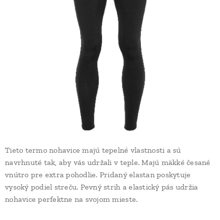
Tieto termo nohavice majú tepelné vlastnosti a sú
navrhnuté tak, aby vás udržali v teple. Majú mäkké česané
vnútro pre extra pohodlie. Pridaný elastan poskytuje
vysoký podiel streču. Pevný strih a elastický pás udržia
nohavice perfektne na svojom mieste.