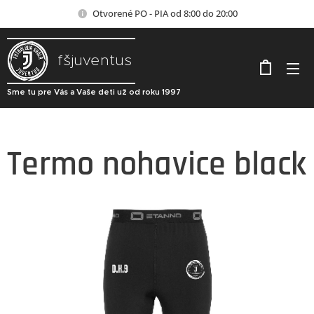
Otvorené PO - PIA od 8:00 do 20:00
fšjuventus
Sme tu pre Vás a Vaše deti už od roku 1997
Termo nohavice black